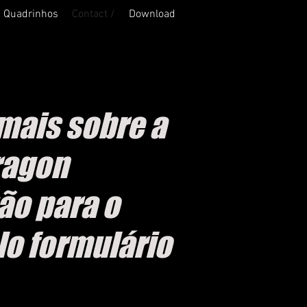
Quadrinhos
Contact /
Download
mais sobre a
ragon
ão para o
lo formulário